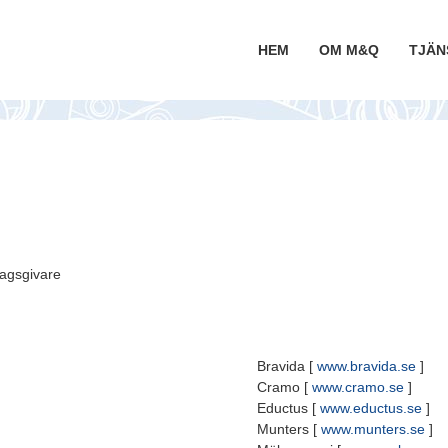
HEM
OM M&Q
TJÄN
ragsgivare
Bravida [
www.bravida.se
]
Cramo [
www.cramo.se
]
Eductus [
www.eductus.se
]
Munters [
www.munters.se
]