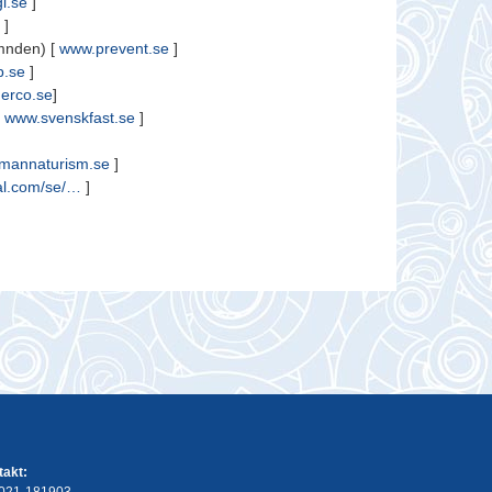
i.se
]
]
mnden) [
www.prevent.se
]
b.se
]
erco.se
]
[
www.svenskfast.se
]
mannaturism.se
]
l.com/se/…
]
takt:
 021-181903