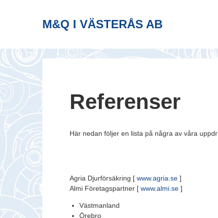
M&Q I VÄSTERÅS AB
Referenser
Här nedan följer en lista på några av våra uppd
Agria Djurförsäkring [
www.agria.se
]
Almi Företagspartner [
www.almi.se
]
Västmanland
Örebro