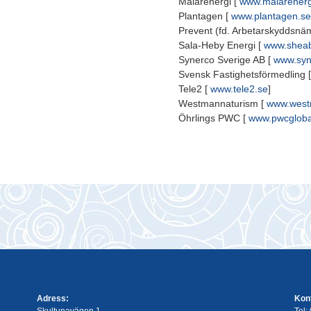
Mälarenergi [
www.malarenerg
Plantagen [
www.plantagen.se
Prevent (fd. Arbetarskyddsnä
Sala-Heby Energi [
www.shea
Synerco Sverige AB [
www.syn
Svensk Fastighetsförmedling 
Tele2 [
www.tele2.se
]
Westmannaturism [
www.west
Öhrlings PWC [
www.pwcgloba
Adress:
Kon
Skultunavägen 1
Tel: